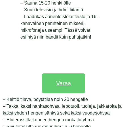
– Sauna 15-20 henkilölle
– Suuri televisio ja hdmi liitäntä
– Laadukas äänentoistolaitteisto ja 16-
kanavainen perinteinen mikseri,
mikrofoneja useampi. Tässä voivat
esiintyä niin bändit kuin puhujatkin!
Varaa
– Keittiö tilava, pöytätilaa noin 20 hengelle
– Takka, kaksi nahkasohvaa, lepotuoli, tuoleja, jakkaroita ja
kaksi yhden hengen sänkyä sekä kaksi vuodesohvaa
– Etuterassilla kuuden hengen ruokailuryhmä
– Sivuterassilla ruokailuryhmä n. 6 hengelle